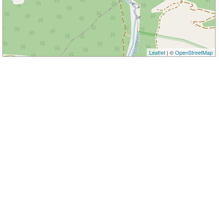
Leaflet
| ©
OpenStreetMap