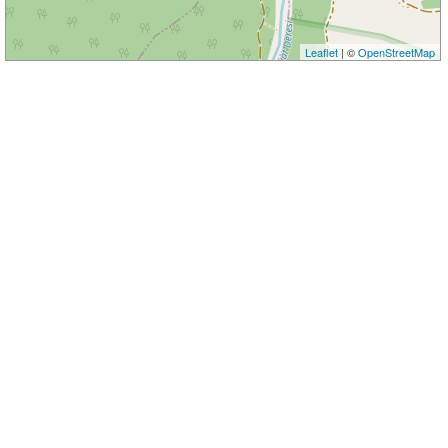
Leaflet
| ©
OpenStreetMap