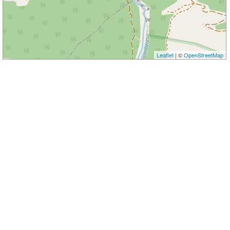
Leaflet
| ©
OpenStreetMap