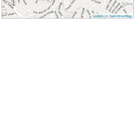
Leaflet
| ©
OpenStreetMap