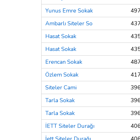
Yunus Emre Sokak
497
Ambarlı Siteler So
437
Hasat Sokak
435
Hasat Sokak
435
Erencan Sokak
487
Özlem Sokak
417
Siteler Cami
396
Tarla Sokak
396
Tarla Sokak
396
İETT Siteler Durağı
406
İett Siteler Durağı
406