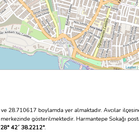
Leaflet
|
 28.710617 boylamda yer almaktadır. Avcılar ilçesine
 merkezinde gösterilmektedir. Harmantepe Sokağı pos
 28° 42´ 38.2212"
.