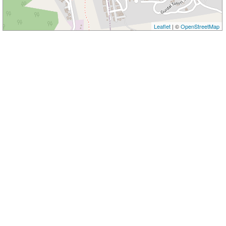
Leaflet
| ©
OpenStreetMap