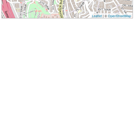
Leaflet
| ©
OpenStreetMap