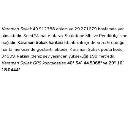
Karaman Sokak
40.912388 enlem ve 29.271679 boylamda yer
almaktadır. Semt/Mahalle olarak Sülüntepe Mh. ve Pendik ilçesine
bağlıdır.
Karaman Sokak haritası
Istanbul ili içinde
nerede
olduğu
harita merkezinde gösterilmektedir. Karaman Sokak posta kodu
34909. Rakımı (deniz seviyesinden yüksekliği) 198 metredir.
Karaman Sokak GPS koordinatları
40° 54´ 44.5968" ve 29° 16´
18.0444"
.