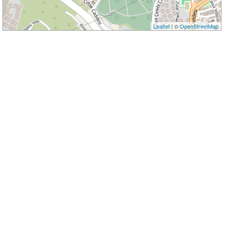
Leaflet
| ©
OpenStreetMap