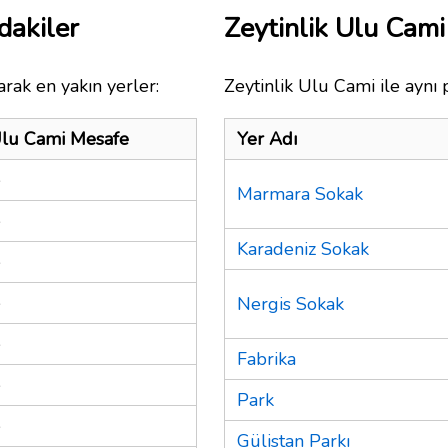
dakiler
Zeytinlik Ulu Cam
rak en yakın yerler:
Zeytinlik Ulu Cami ile aynı 
Ulu Cami Mesafe
Yer Adı
e
Marmara Sokak
e
Karadeniz Sokak
e
e
Nergis Sokak
e
Fabrika
e
Park
e
Gülistan Parkı