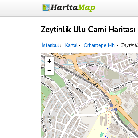
Zeytinlik Ulu Cami Haritası
İstanbul
›
Kartal
›
Orhantepe Mh.
›
Zeytinl
+
−