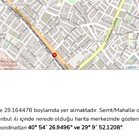
Leaflet
|
29.164478 boylamda yer almaktadır. Semt/Mahalle ola
nbul ili içinde
nerede
olduğu harita merkezinde gösteri
ordinatları
40° 54´ 26.9496" ve 29° 9´ 52.1208"
.