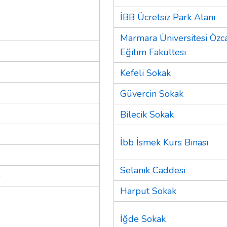
e
İBB Ücretsiz Park Alanı
e
Marmara Üniversitesi Özc
e
Eğitim Fakültesi
e
Kefeli Sokak
e
Güvercin Sokak
e
Bilecik Sokak
e
İbb İsmek Kurs Binası
e
Selanik Caddesi
e
Harput Sokak
e
e
İğde Sokak