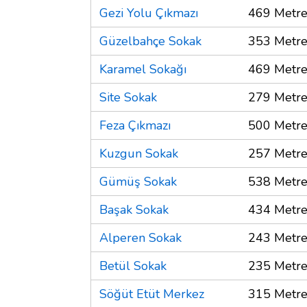
Gezi Yolu Çıkmazı
469 Metr
Güzelbahçe Sokak
353 Metr
Karamel Sokağı
469 Metr
Site Sokak
279 Metr
Feza Çıkmazı
500 Metr
Kuzgun Sokak
257 Metr
Gümüş Sokak
538 Metr
Başak Sokak
434 Metr
Alperen Sokak
243 Metr
Betül Sokak
235 Metr
Söğüt Etüt Merkez
315 Metr