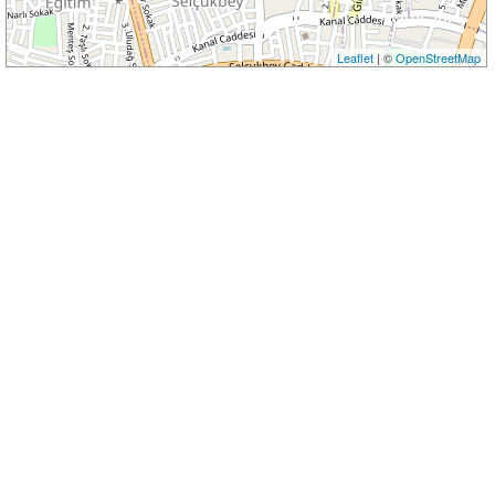
Leaflet
| ©
OpenStreetMap