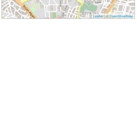
Leaflet
| ©
OpenStreetMap