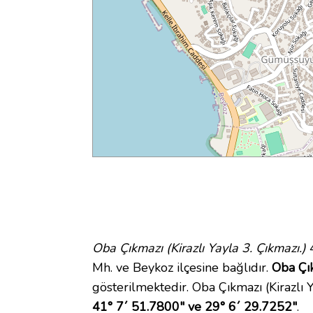
Oba Çıkmazı (Kirazlı Yayla 3. Çıkmazı.)
4
Mh. ve Beykoz ilçesine bağlıdır.
Oba Çık
gösterilmektedir. Oba Çıkmazı (Kirazlı
41° 7´ 51.7800" ve 29° 6´ 29.7252"
.