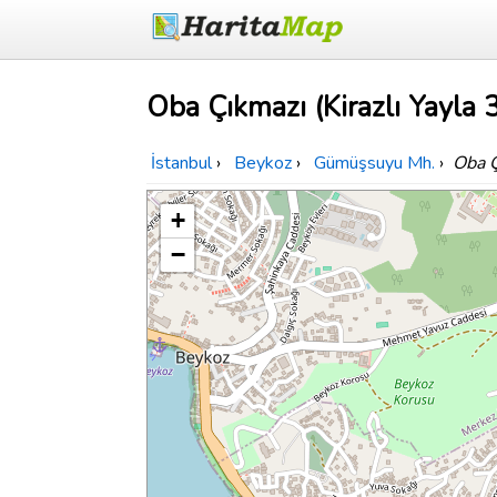
Oba Çıkmazı (Kirazlı Yayla 3
İstanbul
›
Beykoz
›
Gümüşsuyu Mh.
›
Oba Ç
+
−