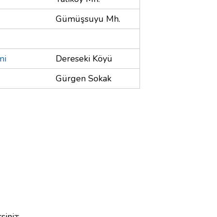
Gümüşsuyu Mh.
mi
Dereseki Köyü
Gürgen Sokak
siniz;