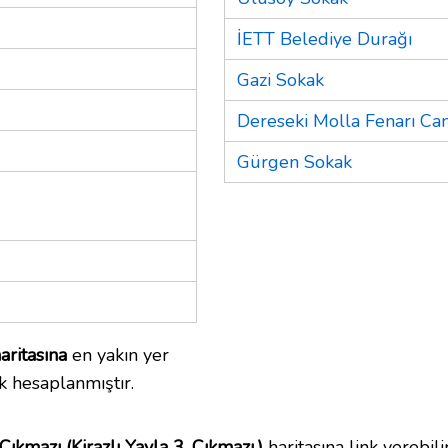
İETT Belediye Durağı
Gazi Sokak
Dereseki Molla Fenarı Ca
Gürgen Sokak
aritasına
en yakın yer
k hesaplanmıştır.
ıkmazı (Kirazlı Yayla 3. Çıkmazı.)
haritasına link verebilir