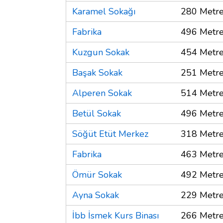
Karamel Sokağı
280 Metr
Fabrika
496 Metr
Kuzgun Sokak
454 Metr
Başak Sokak
251 Metr
Alperen Sokak
514 Metr
Betül Sokak
496 Metr
Söğüt Etüt Merkez
318 Metr
Fabrika
463 Metr
Ömür Sokak
492 Metr
Ayna Sokak
229 Metr
İbb İsmek Kurs Binası
266 Metr