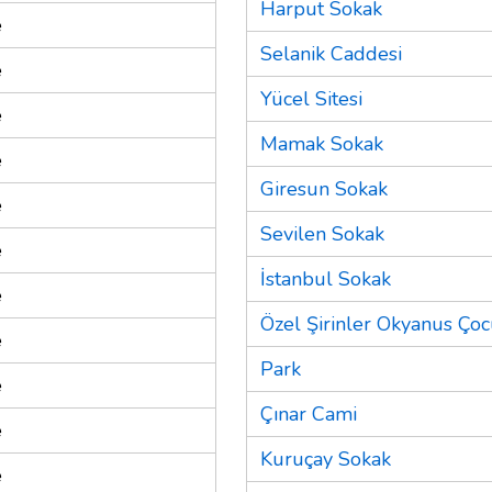
Harput Sokak
e
Selanik Caddesi
e
Yücel Sitesi
e
Mamak Sokak
e
Giresun Sokak
e
Sevilen Sokak
e
İstanbul Sokak
e
Özel Şirinler Okyanus Çoc
e
Park
e
Çınar Cami
e
Kuruçay Sokak
e