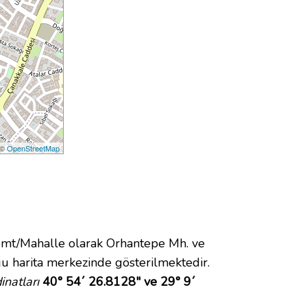
 ©
OpenStreetMap
mt/Mahalle olarak Orhantepe Mh. ve
 harita merkezinde gösterilmektedir.
natları
40° 54´ 26.8128" ve 29° 9´