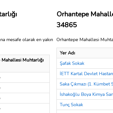
arlığı
Orhantepe Mahalle
34865
ına mesafe olarak en yakın
Orhantepe Mahallesi Muhtarl
Yer Adı
 Mahallesi Muhtarlığı
Şafak Sokak
İETT Kartal Devlet Hastan
e
Saka Çıkmazı (1. Kümbet S
e
İshakoğlu Boya Kimya San
e
Tunç Sokak
e