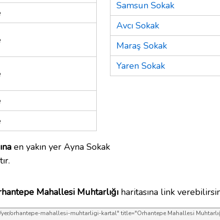
Samsun Sokak
e
Avcı Sokak
e
Maraş Sokak
Yaren Sokak
e
e
e
ına
en yakın yer Ayna Sokak
ır.
hantepe Mahallesi Muhtarlığı
haritasına link verebilirsin