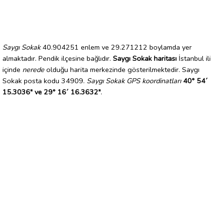
Saygı Sokak
40.904251 enlem ve 29.271212 boylamda yer
almaktadır. Pendik ilçesine bağlıdır.
Saygı Sokak haritası
İstanbul ili
içinde
nerede
olduğu harita merkezinde gösterilmektedir. Saygı
Sokak posta kodu 34909.
Saygı Sokak GPS koordinatları
40° 54´
15.3036" ve 29° 16´ 16.3632"
.