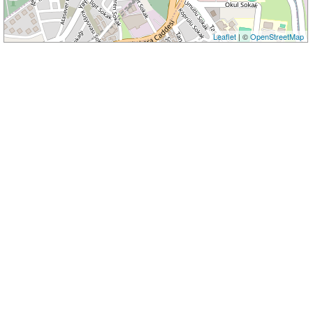
Leaflet
| ©
OpenStreetMap