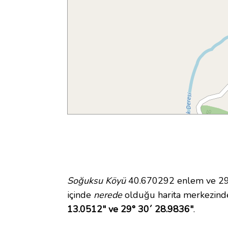
Soğuksu Köyü
40.670292 enlem ve 29.5
içinde
nerede
olduğu harita merkezind
13.0512" ve 29° 30´ 28.9836"
.