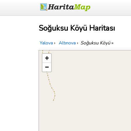
Soğuksu Köyü Haritası
Yalova
›
Altınova
›
Soğuksu Köyü
»
+
−