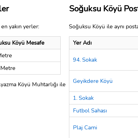
ler
Soğuksu Köyü Pos
en yakın yerler:
Soğuksu Köyü ile aynı posta
uksu Köyü Mesafe
Yer Adı
Metre
94. Sokak
 Metre
Geyikdere Köyü
Ayazma Köyü Muhtarlığı ile
1. Sokak
Futbol Sahası
Plaj Cami