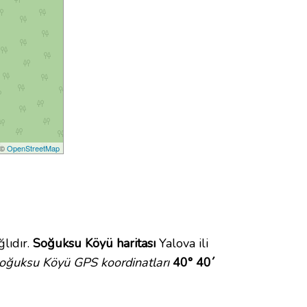
 ©
OpenStreetMap
lıdır.
Soğuksu Köyü haritası
Yalova ili
oğuksu Köyü GPS koordinatları
40° 40´