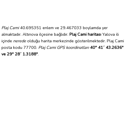
Plaj Cami
40.695351 enlem ve 29.467033 boylamda yer
almaktadır. Altınova ilçesine bağlıdır.
Plaj Cami haritası
Yalova ili
içinde
nerede
olduğu harita merkezinde gösterilmektedir. Plaj Cami
posta kodu 77700.
Plaj Cami GPS koordinatları
40° 41´ 43.2636"
ve 29° 28´ 1.3188"
.