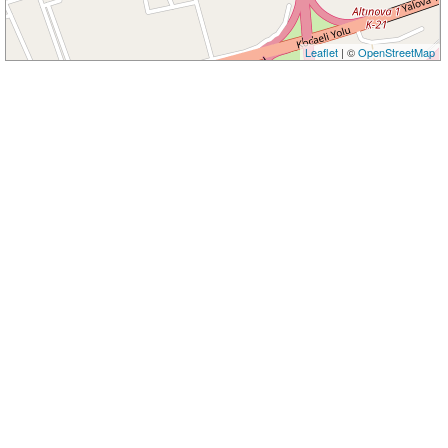
Leaflet
| ©
OpenStreetMap