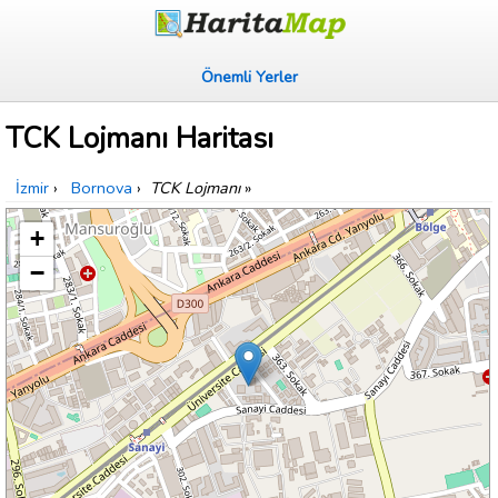
Önemli Yerler
TCK Lojmanı Haritası
İzmir
›
Bornova
›
TCK Lojmanı
»
+
−