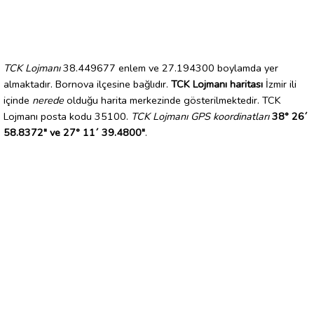
TCK Lojmanı
38.449677 enlem ve 27.194300 boylamda yer
almaktadır. Bornova ilçesine bağlıdır.
TCK Lojmanı haritası
İzmir ili
içinde
nerede
olduğu harita merkezinde gösterilmektedir. TCK
Lojmanı posta kodu 35100.
TCK Lojmanı GPS koordinatları
38° 26´
58.8372" ve 27° 11´ 39.4800"
.