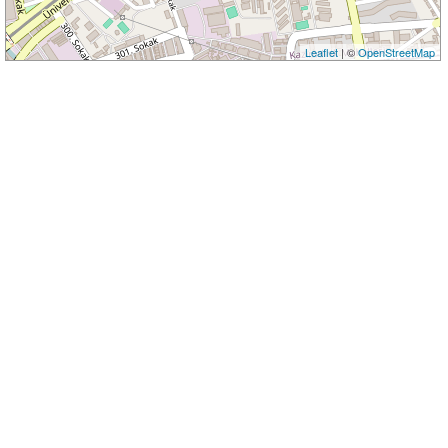
Leaflet
| ©
OpenStreetMap