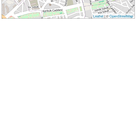
Leaflet
| ©
OpenStreetMap