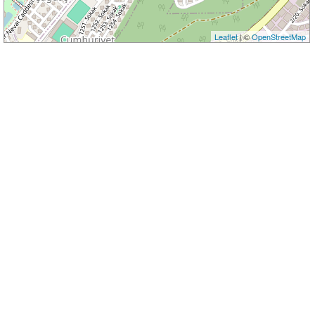
Leaflet
| ©
OpenStreetMap