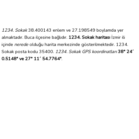
1234. Sokak
38.400143 enlem ve 27.198549 boylamda yer
almaktadır. Buca ilçesine bağlıdır.
1234. Sokak haritası
İzmir ili
içinde
nerede
olduğu harita merkezinde gösterilmektedir. 1234.
Sokak posta kodu 35400.
1234. Sokak GPS koordinatları
38° 24´
0.5148" ve 27° 11´ 54.7764"
.