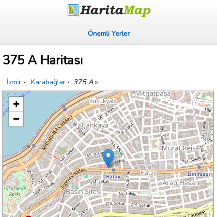
Önemli Yerler
375 A Haritası
İzmir
›
Karabağlar
›
375 A
»
+
−