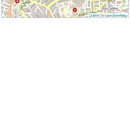
Leaflet
| ©
OpenStreetMap