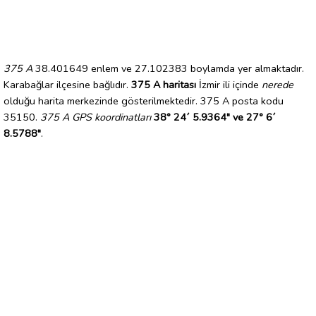
375 A
38.401649 enlem ve 27.102383 boylamda yer almaktadır.
Karabağlar ilçesine bağlıdır.
375 A haritası
İzmir ili içinde
nerede
olduğu harita merkezinde gösterilmektedir. 375 A posta kodu
35150.
375 A GPS koordinatları
38° 24´ 5.9364" ve 27° 6´
8.5788"
.