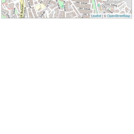
Leaflet
| ©
OpenStreetMap