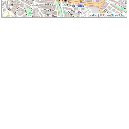
Leaflet
| ©
OpenStreetMap