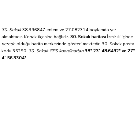
30. Sokak
38.396847 enlem ve 27.082314 boylamda yer
almaktadır. Konak ilçesine bağlıdır.
30. Sokak haritası
İzmir ili içinde
nerede
olduğu harita merkezinde gösterilmektedir. 30. Sokak posta
kodu 35290.
30. Sokak GPS koordinatları
38° 23´ 48.6492" ve 27°
4´ 56.3304"
.