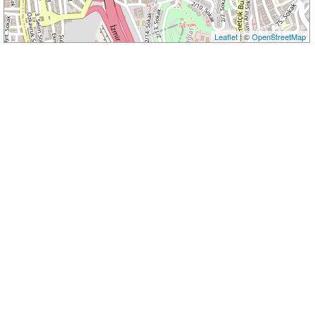
Leaflet
| ©
OpenStreetMap