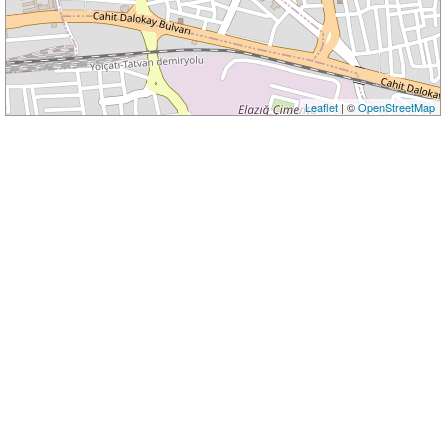
Leaflet
| ©
OpenStreetMap