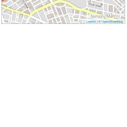
Leaflet
| ©
OpenStreetMap