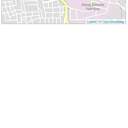
Leaflet
| ©
OpenStreetMap