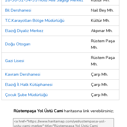
28-30-32-34-35 Nolu Aile Sağlığı Merkez
Kültür Mh.
Bil Dershanesi
Nail Bey Mh.
T.C.Karayolları Bölge Müdürlüğü
Kültür Mh.
Elazığ Diyaliz Merkez
Akpınar Mh.
Rüstem Paşa
Doğu Otogarı
Mh.
Rüstem Paşa
Gazi Lisesi
Mh.
Kavram Dershanesi
Çarşı Mh.
Elazığ İl Halk Kütüphanesi
Çarşı Mh.
Çocuk Şube Müdürlüğü
Çarşı Mh.
Rüstempaşa Yol Üstü Cami
haritasına link verebilirsiniz;