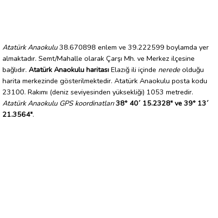
Atatürk Anaokulu
38.670898 enlem ve 39.222599 boylamda yer
almaktadır. Semt/Mahalle olarak Çarşı Mh. ve Merkez ilçesine
bağlıdır.
Atatürk Anaokulu haritası
Elazığ ili içinde
nerede
olduğu
harita merkezinde gösterilmektedir. Atatürk Anaokulu posta kodu
23100. Rakımı (deniz seviyesinden yüksekliği) 1053 metredir.
Atatürk Anaokulu GPS koordinatları
38° 40´ 15.2328" ve 39° 13´
21.3564"
.