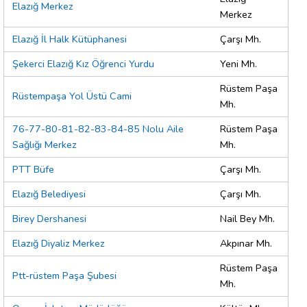
Elazığ Merkez
Merkez
Elazığ İl Halk Kütüphanesi
Çarşı Mh.
Şekerci Elazığ Kız Öğrenci Yurdu
Yeni Mh.
Rüstem Paşa
Rüstempaşa Yol Üstü Cami
Mh.
76-77-80-81-82-83-84-85 Nolu Aile
Rüstem Paşa
Sağlığı Merkez
Mh.
PTT Büfe
Çarşı Mh.
Elazığ Belediyesi
Çarşı Mh.
Birey Dershanesi
Nail Bey Mh.
Elazığ Diyaliz Merkez
Akpınar Mh.
Rüstem Paşa
Ptt-rüstem Paşa Şubesi
Mh.