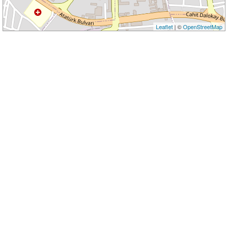
Leaflet
| ©
OpenStreetMap