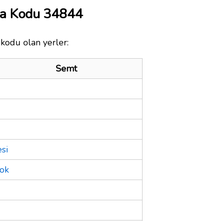
sta Kodu 34844
 kodu olan yerler:
Semt
si
lok