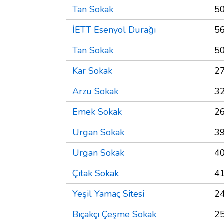
Tan Sokak
5
İETT Esenyol Durağı
5
Tan Sokak
5
Kar Sokak
2
Arzu Sokak
3
Emek Sokak
2
Urgan Sokak
3
Urgan Sokak
4
Çıtak Sokak
4
Yeşil Yamaç Sitesi
2
Bıçakçı Çeşme Sokak
2