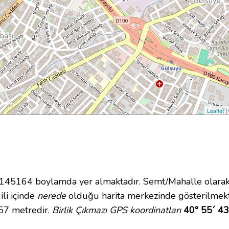
Leaflet
|
45164 boylamda yer almaktadır. Semt/Mahalle olarak 
ili içinde
nerede
olduğu harita merkezinde gösterilmekt
 57 metredir.
Birlik Çıkmazı GPS koordinatları
40° 55´ 43