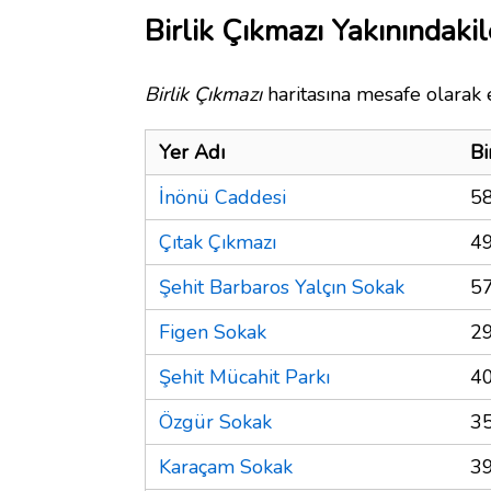
Birlik Çıkmazı Yakınındakil
Birlik Çıkmazı
haritasına mesafe olarak e
Yer Adı
Bi
İnönü Caddesi
5
Çıtak Çıkmazı
4
Şehit Barbaros Yalçın Sokak
5
Figen Sokak
2
Şehit Mücahit Parkı
4
Özgür Sokak
3
Karaçam Sokak
3