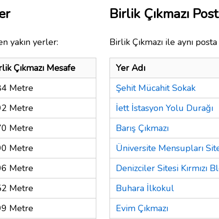
er
Birlik Çıkmazı Po
n yakın yerler:
Birlik Çıkmazı ile aynı posta
rlik Çıkmazı Mesafe
Yer Adı
84 Metre
Şehit Mücahit Sokak
92 Metre
İett İstasyon Yolu Durağı
70 Metre
Barış Çıkmazı
90 Metre
Üniversite Mensupları Site
06 Metre
Denizciler Sitesi Kırmızı B
52 Metre
Buhara İlkokul
99 Metre
Evim Çıkmazı