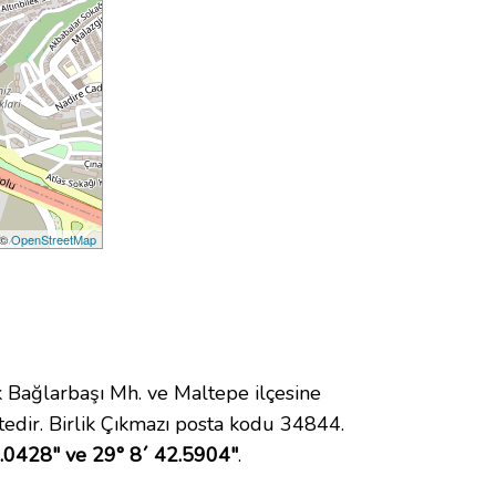
 ©
OpenStreetMap
Bağlarbaşı Mh. ve Maltepe ilçesine
edir. Birlik Çıkmazı posta kodu 34844.
.0428" ve 29° 8´ 42.5904"
.