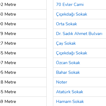
02 Metre
70 Evler Cami
60 Metre
Çiçekdağı Sokak
00 Metre
Orta Sokak
79 Metre
Dr. Sadık Ahmet Bulvarı
27 Metre
Çay Sokak
65 Metre
Çiçekdağı Sokak
97 Metre
Özcan Sokak
05 Metre
Bahar Sokak
18 Metre
Noter
45 Metre
Atatürk Sokak
59 Metre
Hamam Sokak