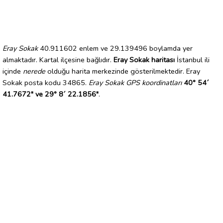
Eray Sokak
40.911602 enlem ve 29.139496 boylamda yer
almaktadır. Kartal ilçesine bağlıdır.
Eray Sokak haritası
İstanbul ili
içinde
nerede
olduğu harita merkezinde gösterilmektedir. Eray
Sokak posta kodu 34865.
Eray Sokak GPS koordinatları
40° 54´
41.7672" ve 29° 8´ 22.1856"
.