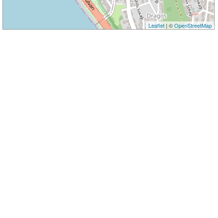
Leaflet
| ©
OpenStreetMap