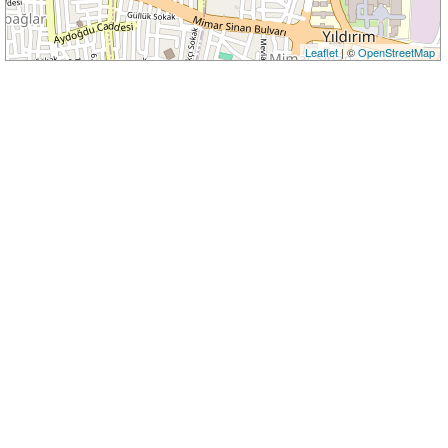
Leaflet
| ©
OpenStreetMap