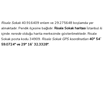
Risale Sokak
40.916409 enlem ve 29.275648 boylamda yer
almaktadır. Pendik ilçesine bağlıdır.
Risale Sokak haritası
İstanbul ili
içinde
nerede
olduğu harita merkezinde gösterilmektedir. Risale
Sokak posta kodu 34909.
Risale Sokak GPS koordinatları
40° 54´
59.0724" ve 29° 16´ 32.3328"
.