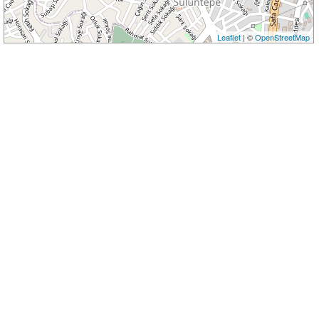
Leaflet
| ©
OpenStreetMap