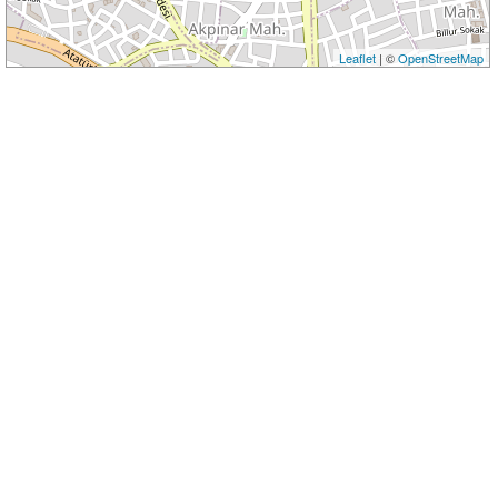
Leaflet
| ©
OpenStreetMap