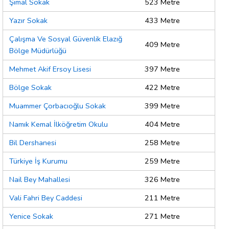
Şimal Sokak
523 Metre
Yazır Sokak
433 Metre
Çalışma Ve Sosyal Güvenlik Elazığ
409 Metre
Bölge Müdürlüğü
Mehmet Akif Ersoy Lisesi
397 Metre
Bölge Sokak
422 Metre
Muammer Çorbacıoğlu Sokak
399 Metre
Namık Kemal İlköğretim Okulu
404 Metre
Bil Dershanesi
258 Metre
Türkiye İş Kurumu
259 Metre
Nail Bey Mahallesi
326 Metre
Vali Fahri Bey Caddesi
211 Metre
Yenice Sokak
271 Metre