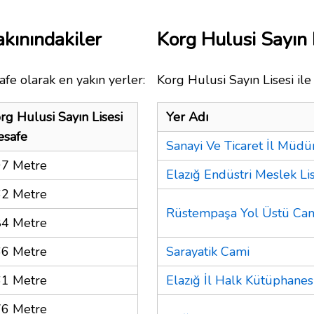
akınındakiler
Korg Hulusi Sayın
fe olarak en yakın yerler:
Korg Hulusi Sayın Lisesi ile
rg Hulusi Sayın Lisesi
Yer Adı
safe
Sanayi Ve Ticaret İl Müd
7 Metre
Elazığ Endüstri Meslek Lis
2 Metre
Rüstempaşa Yol Üstü Ca
4 Metre
6 Metre
Sarayatik Cami
1 Metre
Elazığ İl Halk Kütüphanes
6 Metre