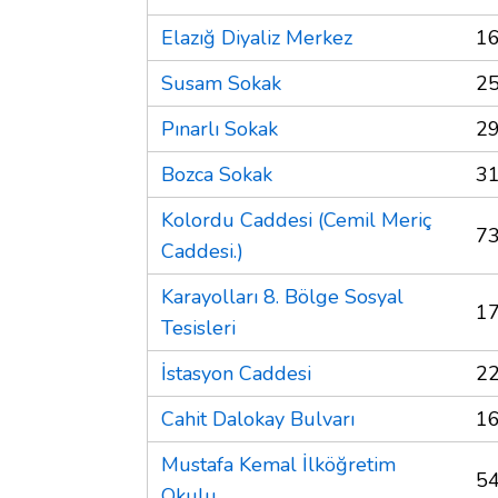
Elazığ Diyaliz Merkez
16
Susam Sokak
25
Pınarlı Sokak
29
Bozca Sokak
31
Kolordu Caddesi (Cemil Meriç
73
Caddesi.)
Karayolları 8. Bölge Sosyal
17
Tesisleri
İstasyon Caddesi
22
Cahit Dalokay Bulvarı
16
Mustafa Kemal İlköğretim
54
Okulu