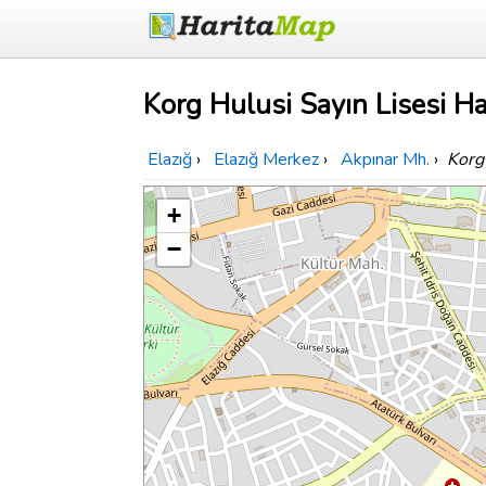
Korg Hulusi Sayın Lisesi Ha
Elazığ
›
Elazığ Merkez
›
Akpınar Mh.
›
Korg
+
−