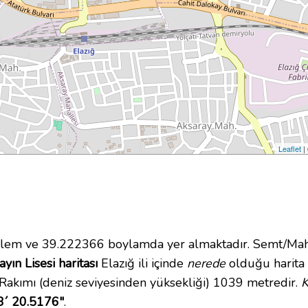
Leaflet
|
em ve 39.222366 boylamda yer almaktadır. Semt/Mahal
yın Lisesi haritası
Elazığ ili içinde
nerede
olduğu harita 
Rakımı (deniz seviyesinden yüksekliği) 1039 metredir.
K
3´ 20.5176"
.