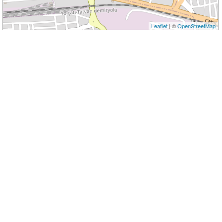
Leaflet
| ©
OpenStreetMap