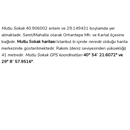
Mutlu Sokak
40.906002 enlem ve 29.149431 boylamda yer
almaktadır. Semt/Mahalle olarak Orhantepe Mh. ve Kartal ilçesine
bağlıdır.
Mutlu Sokak haritası
Istanbul ili içinde
nerede
olduğu harita
merkezinde gösterilmektedir. Rakımı (deniz seviyesinden yüksekliği)
41 metredir.
Mutlu Sokak GPS koordinatları
40° 54´ 21.6072" ve
29° 8´ 57.9516"
.