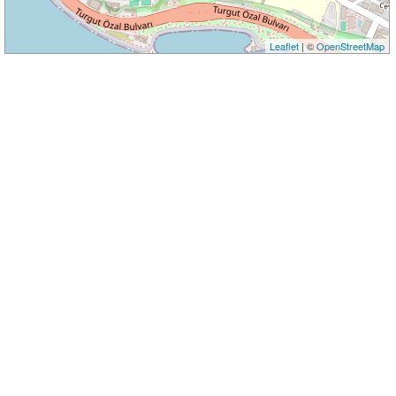
Leaflet
| ©
OpenStreetMap