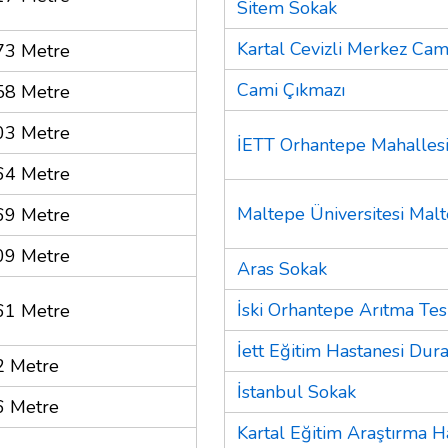
Sitem Sokak
Kartal Cevizli Merkez Cam
73 Metre
Cami Çıkmazı
58 Metre
03 Metre
İETT Orhantepe Mahallesi
64 Metre
Maltepe Üniversitesi Ma
69 Metre
09 Metre
Aras Sokak
İski Orhantepe Arıtma Tesi
61 Metre
İett Eğitim Hastanesi Dura
2 Metre
İstanbul Sokak
6 Metre
Kartal Eğitim Araştırma H