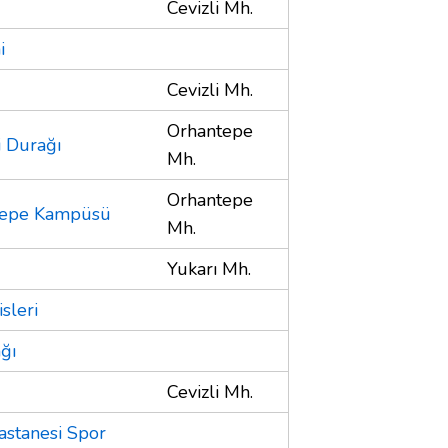
Cevizli Mh.
i
Cevizli Mh.
Orhantepe
 Durağı
Mh.
Orhantepe
ltepe Kampüsü
Mh.
Yukarı Mh.
sleri
ğı
Cevizli Mh.
astanesi Spor