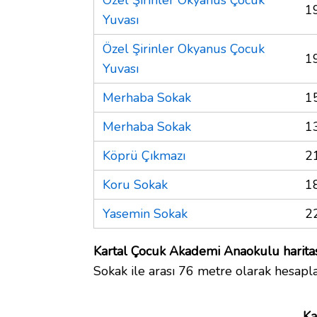
1
Yuvası
Özel Şirinler Okyanus Çocuk
1
Yuvası
Merhaba Sokak
1
Merhaba Sokak
1
Köprü Çıkmazı
2
Koru Sokak
1
Yasemin Sokak
2
Kartal Çocuk Akademi Anaokulu harita
Sokak ile arası 76 metre olarak hesapla
Ka