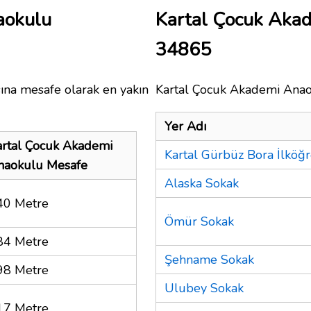
aokulu
Kartal Çocuk Aka
34865
sına mesafe olarak en yakın
Kartal Çocuk Akademi Anaok
Yer Adı
artal Çocuk Akademi
Kartal Gürbüz Bora İlköğ
naokulu Mesafe
Alaska Sokak
40 Metre
Ömür Sokak
84 Metre
Şehname Sokak
98 Metre
Ulubey Sokak
17 Metre