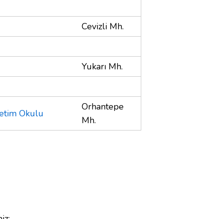
Cevizli Mh.
Yukarı Mh.
Orhantepe
retim Okulu
Mh.
iz;