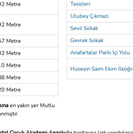
Tesisleri
92 Metre
Ulubey Çıkmazı
92 Metre
Sevil Sokak
Gevrek Sokak
57 Metre
Anafartalar Parkı İçi Yolu
32 Metre
10 Metre
Hüseyin Saim Ekim İlköğ
88 Metre
20 Metre
sına
en yakın yer Mutlu
nmıştır.
rtal Çocuk Akademi Anaokulu
haritasına link verebilirsin