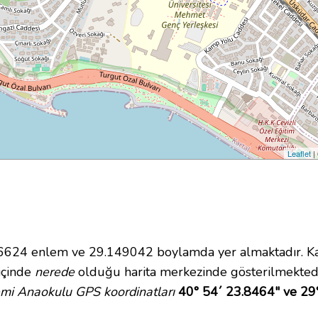
Leaflet
|
624 enlem ve 29.149042 boylamda yer almaktadır. Kart
 içinde
nerede
olduğu harita merkezinde gösterilmekted
mi Anaokulu GPS koordinatları
40° 54´ 23.8464" ve 29