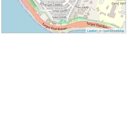
Leaflet
| ©
OpenStreetMap