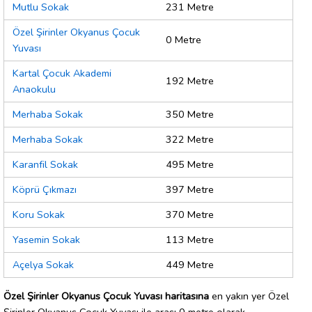
Mutlu Sokak
231 Metre
Özel Şirinler Okyanus Çocuk
0 Metre
Yuvası
Kartal Çocuk Akademi
192 Metre
Anaokulu
Merhaba Sokak
350 Metre
Merhaba Sokak
322 Metre
Karanfil Sokak
495 Metre
Köprü Çıkmazı
397 Metre
Koru Sokak
370 Metre
Yasemin Sokak
113 Metre
Açelya Sokak
449 Metre
Özel Şirinler Okyanus Çocuk Yuvası haritasına
en yakın yer Özel
Şirinler Okyanus Çocuk Yuvası ile arası 0 metre olarak