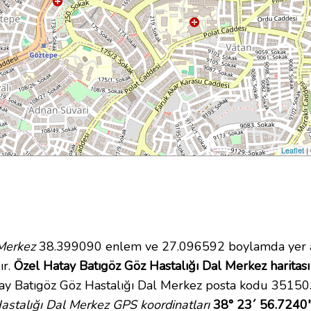
Leaflet
|
Merkez
38.399090 enlem ve 27.096592 boylamda yer al
ır.
Özel Hatay Batıgöz Göz Hastalığı Dal Merkez haritası
ay Batıgöz Göz Hastalığı Dal Merkez posta kodu 35150. 
stalığı Dal Merkez GPS koordinatları
38° 23´ 56.7240"