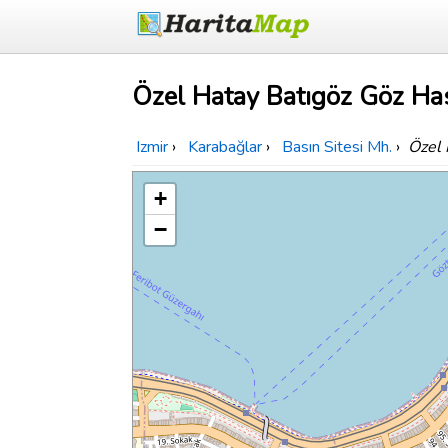
Özel Hatay Batıgöz Göz Has
Izmir
›
Karabağlar
›
Basın Sitesi Mh.
›
Özel 
+
−