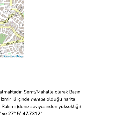
 ©
OpenStreetMap
maktadır. Semt/Mahalle olarak Basın
Izmir ili içinde
nerede
olduğu harita
Rakımı (deniz seviyesinden yüksekliği)
 ve 27° 5´ 47.7312"
.