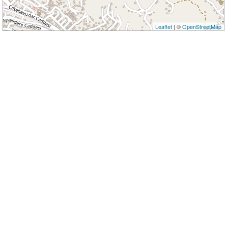
Leaflet
| ©
OpenStreetMap