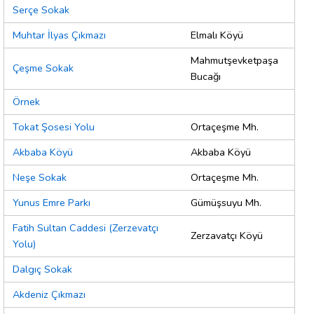
Serçe Sokak
Muhtar İlyas Çıkmazı
Elmalı Köyü
Mahmutşevketpaşa
Çeşme Sokak
Bucağı
Örnek
Tokat Şosesi Yolu
Ortaçeşme Mh.
Akbaba Köyü
Akbaba Köyü
Neşe Sokak
Ortaçeşme Mh.
Yunus Emre Parkı
Gümüşsuyu Mh.
Fatih Sultan Caddesi (Zerzevatçı
Zerzavatçı Köyü
Yolu)
Dalgıç Sokak
Akdeniz Çıkmazı