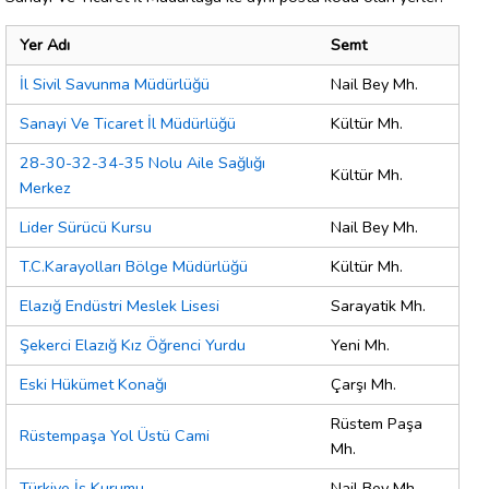
Yer Adı
Semt
İl Sivil Savunma Müdürlüğü
Nail Bey Mh.
Sanayi Ve Ticaret İl Müdürlüğü
Kültür Mh.
28-30-32-34-35 Nolu Aile Sağlığı
Kültür Mh.
Merkez
Lider Sürücü Kursu
Nail Bey Mh.
T.C.Karayolları Bölge Müdürlüğü
Kültür Mh.
Elazığ Endüstri Meslek Lisesi
Sarayatik Mh.
Şekerci Elazığ Kız Öğrenci Yurdu
Yeni Mh.
Eski Hükümet Konağı
Çarşı Mh.
Rüstem Paşa
Rüstempaşa Yol Üstü Cami
Mh.
Türkiye İş Kurumu
Nail Bey Mh.