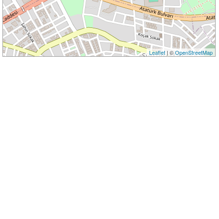
Leaflet
| ©
OpenStreetMap