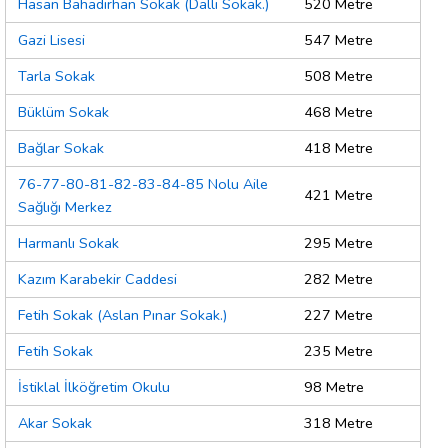
Hasan Bahadırhan Sokak (Dallı Sokak.)
520 Metre
Gazi Lisesi
547 Metre
Tarla Sokak
508 Metre
Büklüm Sokak
468 Metre
Bağlar Sokak
418 Metre
76-77-80-81-82-83-84-85 Nolu Aile
421 Metre
Sağlığı Merkez
Harmanlı Sokak
295 Metre
Kazım Karabekir Caddesi
282 Metre
Fetih Sokak (Aslan Pınar Sokak.)
227 Metre
Fetih Sokak
235 Metre
İstiklal İlköğretim Okulu
98 Metre
Akar Sokak
318 Metre