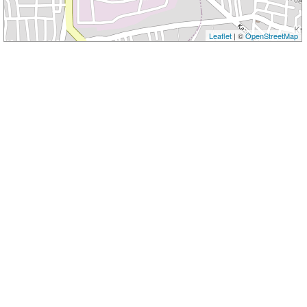
Leaflet
| ©
OpenStreetMap