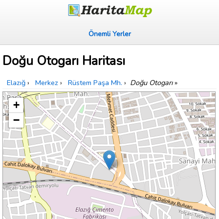
Önemli Yerler
Doğu Otogarı Haritası
Elazığ
›
Merkez
›
Rüstem Paşa Mh.
›
Doğu Otogarı
»
+
−