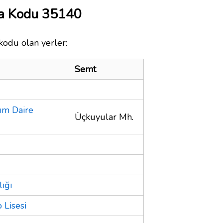
ta Kodu 35140
kodu olan yerler:
Semt
ım Daire
Üçkuyular Mh.
ığı
 Lisesi