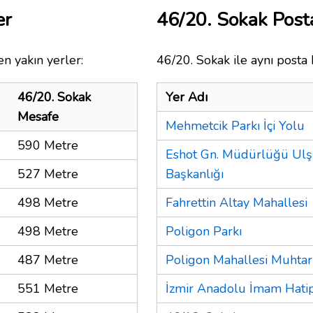
er
46/20. Sokak Pos
n yakın yerler:
46/20. Sokak ile aynı posta 
46/20. Sokak
Yer Adı
Mesafe
Mehmetcik Parkı İçi Yolu
590 Metre
Eshot Gn. Müdürlüğü Ulş
527 Metre
Başkanlığı
498 Metre
Fahrettin Altay Mahallesi
498 Metre
Poligon Parkı
487 Metre
Poligon Mahallesi Muhtarl
551 Metre
İzmir Anadolu İmam Hatip