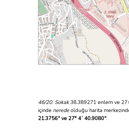
46/20. Sokak
38.389271 enlem ve 27.07
içinde
nerede
olduğu harita merkezinde
21.3756" ve 27° 4´ 40.9080"
.