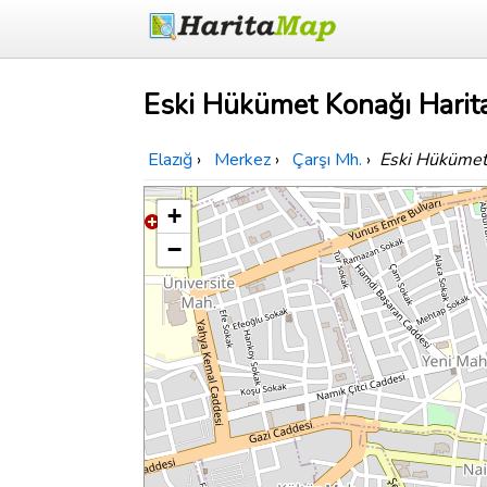
Eski Hükümet Konağı Harit
Elazığ
›
Merkez
›
Çarşı Mh.
›
Eski Hükümet
+
−