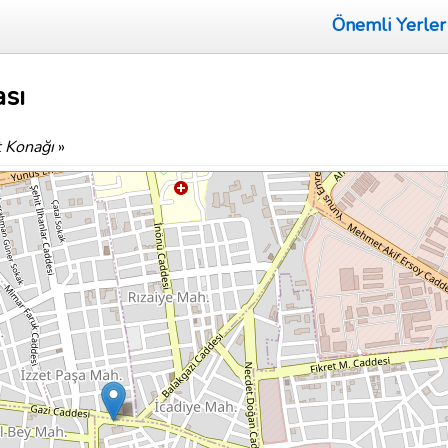
Önemli Yerler
ası
 Konağı
»