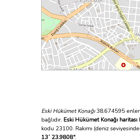
Eski Hükümet Konağı
38.674595 enlem 
bağlıdır.
Eski Hükümet Konağı haritası
E
kodu 23100. Rakımı (deniz seviyesinde
13´ 23.9808"
.