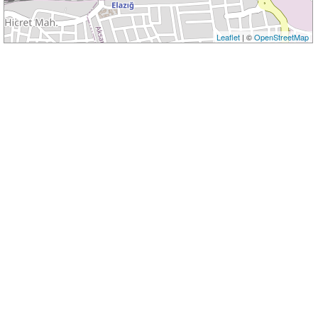
Leaflet
| ©
OpenStreetMap