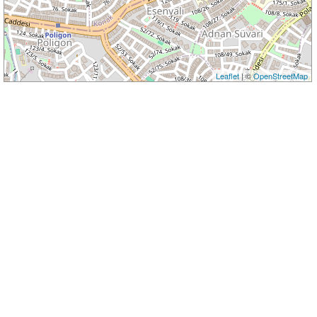
Leaflet
| ©
OpenStreetMap