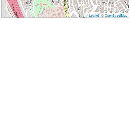
Leaflet
| ©
OpenStreetMap