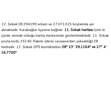
11. Sokak
38.394199 enlem ve 27.071325 boylamda yer
almaktadır. Karabağlar ilçesine bağlıdır.
11. Sokak haritası
Izmir ili
içinde
nerede
olduğu harita merkezinde gösterilmektedir. 11. Sokak
posta kodu 35140. Rakımı (deniz seviyesinden yüksekliği) 28
metredir.
11. Sokak GPS koordinatları
38° 23´ 39.1164" ve 27° 4´
16.7700"
.