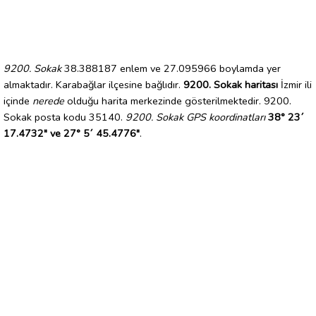
9200. Sokak
38.388187 enlem ve 27.095966 boylamda yer
almaktadır. Karabağlar ilçesine bağlıdır.
9200. Sokak haritası
İzmir ili
içinde
nerede
olduğu harita merkezinde gösterilmektedir. 9200.
Sokak posta kodu 35140.
9200. Sokak GPS koordinatları
38° 23´
17.4732" ve 27° 5´ 45.4776"
.