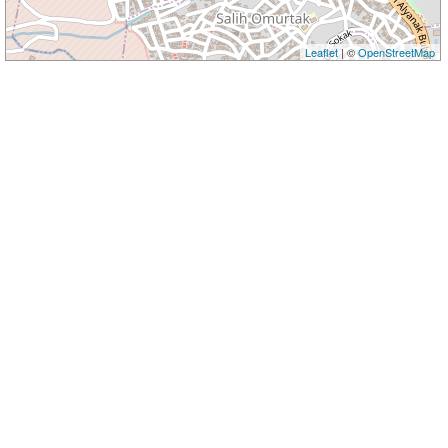
Leaflet
| ©
OpenStreetMap